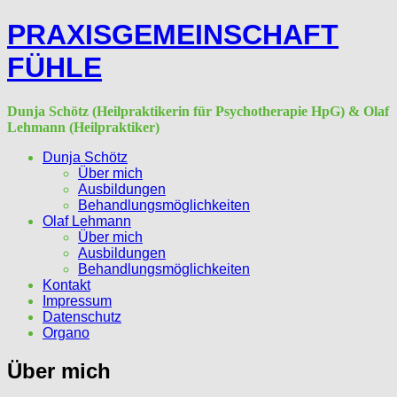
Skip
PRAXISGEMEINSCHAFT
to
content
FÜHLE
Dunja Schötz (Heilpraktikerin für Psychotherapie HpG) & Olaf
Lehmann (Heilpraktiker)
Dunja Schötz
Über mich
Ausbildungen
Behandlungsmöglichkeiten
Olaf Lehmann
Über mich
Ausbildungen
Behandlungsmöglichkeiten
Kontakt
Impressum
Datenschutz
Organo
Über mich